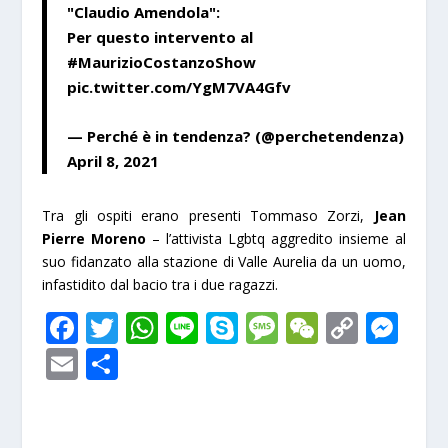
"Claudio Amendola":
Per questo intervento al
#MaurizioCostanzoShow
pic.twitter.com/YgM7VA4Gfv
— Perché è in tendenza? (@perchetendenza)
April 8, 2021
Tra gli ospiti erano presenti Tommaso Zorzi,
Jean
Pierre Moreno
– l’attivista Lgbtq aggredito insieme al
suo fidanzato alla stazione di Valle Aurelia da un uomo,
infastidito dal bacio tra i due ragazzi.
F
T
W
Li
S
M
W
C
M
ac
w
h
n
k
e
e
o
e
E
S
e
itt
at
e
y
ss
C
p
ss
m
h
b
er
s
p
a
h
y
e
ai
ar