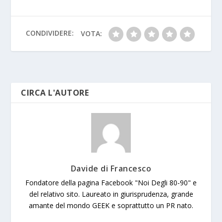
o
A
e
g
at
Li
n
l
e
o
p
e
n
g
k
p
k
er
CONDIVIDERE:
VOTA:
CIRCA L'AUTORE
Davide di Francesco
Fondatore della pagina Facebook "Noi Degli 80-90" e
del relativo sito. Laureato in giurisprudenza, grande
amante del mondo GEEK e soprattutto un PR nato.