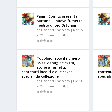
Panini Comics presenta
Matana: il nuovo fumetto
inedito di Leo Ortolani
da
Davide di Francesco
|
Mar 15,
2021
|
Fumetti
|
0
|
Topolino, ecco il numero
3500! 20 pagine extra,
storie a fumetti,
contenuti inediti e due cover
contenut
speciali da collezione
speciali
da
Davide di Francesco
|
Dic 23,
2022
|
Fumetti
|
0
|