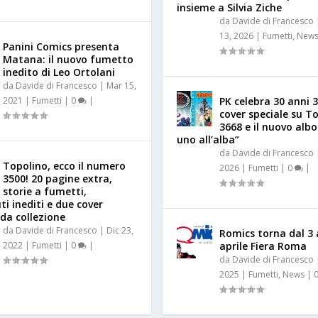
insieme a Silvia Ziche
da
Davide di Francesco
13, 2026
|
Fumetti
,
New
Panini Comics presenta
Matana: il nuovo fumetto
inedito di Leo Ortolani
da
Davide di Francesco
|
Mar 15,
2021
|
Fumetti
|
0
|
PK celebra 30 anni 3
cover speciale su T
3668 e il nuovo alb
uno all’alba”
da
Davide di Francesco
Topolino, ecco il numero
2026
|
Fumetti
|
0
|
3500! 20 pagine extra,
storie a fumetti,
i inediti e due cover
 da collezione
da
Davide di Francesco
|
Dic 23,
Romics torna dal 3 
2022
|
Fumetti
|
0
|
aprile Fiera Roma
da
Davide di Francesco
2025
|
Fumetti
,
News
|