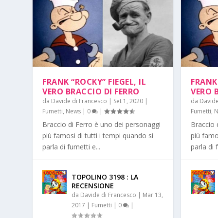
FRANK “ROCKY” FIEGEL, IL
FRANK 
VERO BRACCIO DI FERRO
VERO 
da
Davide di Francesco
|
Set 1, 2020
|
da
Davide
Fumetti
,
News
|
0
|
Fumetti
,
N
Braccio di Ferro è uno dei personaggi
Braccio 
più famosi di tutti i tempi quando si
più famos
parla di fumetti e...
parla di 
TOPOLINO 3198 : LA
RECENSIONE
da
Davide di Francesco
|
Mar 13,
2017
|
Fumetti
|
0
|