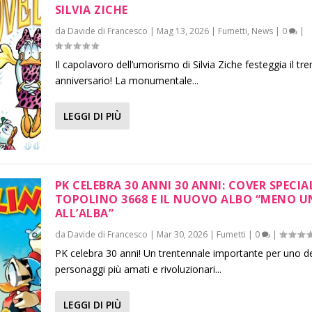
SILVIA ZICHE
da
Davide di Francesco
|
Mag 13, 2026
|
Fumetti
,
News
|
0
|
Il capolavoro dell’umorismo di Silvia Ziche festeggia il tr
anniversario! La monumentale...
LEGGI DI PIÙ
PK CELEBRA 30 ANNI 30 ANNI: COVER SPECIA
TOPOLINO 3668 E IL NUOVO ALBO “MENO 
ALL’ALBA”
da
Davide di Francesco
|
Mar 30, 2026
|
Fumetti
|
0
|
PK celebra 30 anni! Un trentennale importante per uno d
personaggi più amati e rivoluzionari...
LEGGI DI PIÙ