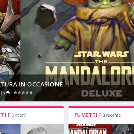
TURA IN OCCASIONE ...
|
0
|
TTI
FUMETTI
Più votati
Più recente