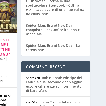
Gli Intoccabili torna in una
spettacolare Steelbook 4K Ultra
HD: il capolavoro di Brian De Palma
da collezione
Spider-Man: Brand New Day
conquista il box-office italiano e
mondiale
POSTE
NE IL
Spider-Man: Brand New Day – La
 “THE
recensione
OGU”
2026
|
COMMENTI RECENTI
inema
“Robin Hood: Principe dei
Andrea
su
i...
Ladri” e quel secondo doppiaggio:
ecco le differenze ed il commento
di Luca Ward
o 3677
ebra i
Justin Timberlake chiede
alex00
su
vela”