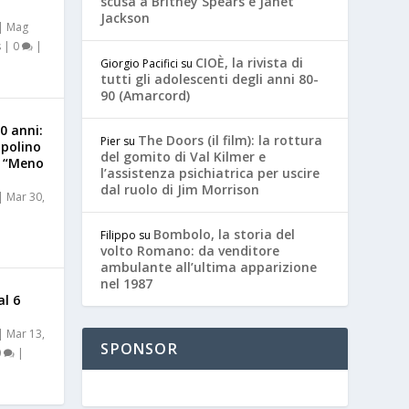
scusa a Britney Spears e Janet
Jackson
|
Mag
s
|
0
|
CIOÈ, la rivista di
Giorgio Pacifici
su
tutti gli adolescenti degli anni 80-
90 (Amarcord)
0 anni:
The Doors (il film): la rottura
Pier
su
opolino
del gomito di Val Kilmer e
o “Meno
l’assistenza psichiatrica per uscire
dal ruolo di Jim Morrison
|
Mar 30,
Bombolo, la storia del
Filippo
su
volto Romano: da venditore
ambulante all’ultima apparizione
nel 1987
al 6
|
Mar 13,
SPONSOR
0
|