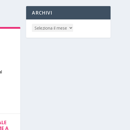
ARCHIVI
al
ALE
ME A