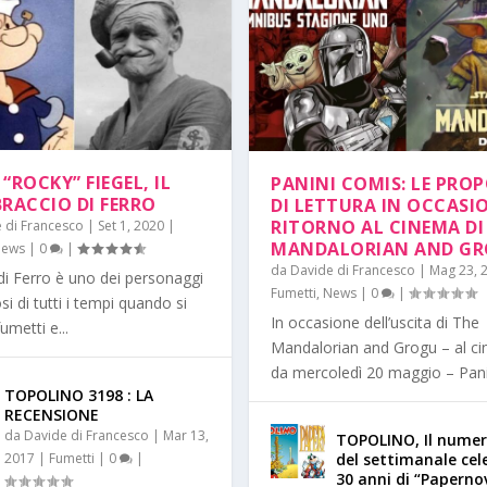
“ROCKY” FIEGEL, IL
PANINI COMIS: LE PRO
BRACCIO DI FERRO
DI LETTURA IN OCCASIO
RITORNO AL CINEMA DI
 di Francesco
|
Set 1, 2020
|
MANDALORIAN AND GR
ews
|
0
|
da
Davide di Francesco
|
Mag 23, 
di Ferro è uno dei personaggi
Fumetti
,
News
|
0
|
i di tutti i tempi quando si
In occasione dell’uscita di The
fumetti e...
Mandalorian and Grogu – al c
da mercoledì 20 maggio – Panin
TOPOLINO 3198 : LA
RECENSIONE
da
Davide di Francesco
|
Mar 13,
TOPOLINO, Il numer
2017
|
Fumetti
|
0
|
del settimanale cel
30 anni di “Paperno