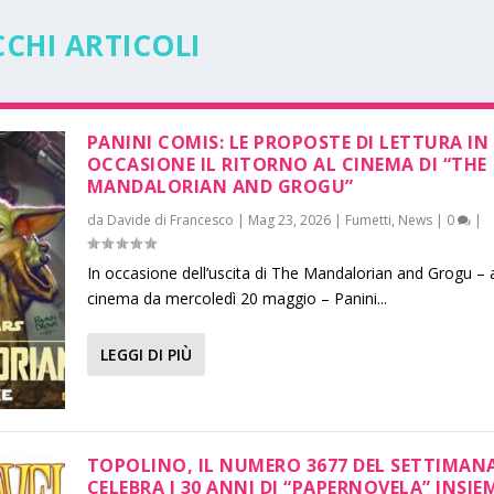
CCHI ARTICOLI
PANINI COMIS: LE PROPOSTE DI LETTURA IN
OCCASIONE IL RITORNO AL CINEMA DI “THE
MANDALORIAN AND GROGU”
da
Davide di Francesco
|
Mag 23, 2026
|
Fumetti
,
News
|
0
|
In occasione dell’uscita di The Mandalorian and Grogu – 
cinema da mercoledì 20 maggio – Panini...
LEGGI DI PIÙ
TOPOLINO, IL NUMERO 3677 DEL SETTIMAN
CELEBRA I 30 ANNI DI “PAPERNOVELA” INSIE