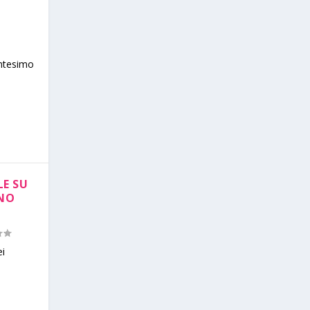
entesimo
LE SU
UNO
ei