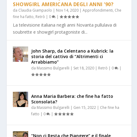
SHOWGIRL AMERICANA DEGLI ANNI ’90?
da
Claudia Giampaolo
|
Nov 14, 2020
|
Approfondimenti
,
Che
fine ha fatto
,
Retrò
|
0
|
La televisione italiana negli anni Novanta pullulava di
soubrette e showgirl protagoniste di...
John Sharp, da Celentano a Kubrick: la
storia del cattivo di “Altrimenti ci
Arrabbiamo”
da
Massimo Bulgarelli
|
Set 18, 2020
|
Retrò
|
0
|
Anna Maria Barbera: che fine ha fatto
Sconsolata?
da
Massimo Bulgarelli
|
Gen 15, 2022
|
Che fine ha
fatto
|
0
|
“Non ci Resta che Piangere” e il finale