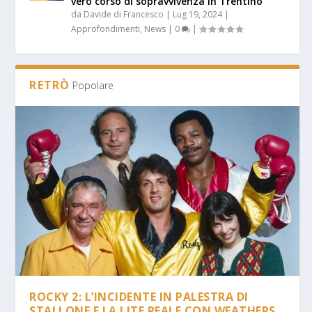
vero corso di sopravvivenza in Trentino”
da
Davide di Francesco
|
Lug 19, 2024
|
Approfondimenti
,
News
|
0
|
RETRÒ
Popolare
ROCKY 2: L’INCIDENTE IN PALESTRA DI
STALLONE E LA LITE REALE CON WEATHERS