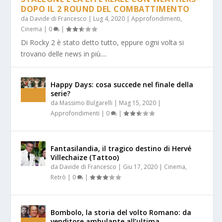
DOPO IL 2 ROUND DEL COMBATTIMENTO
da
Davide di Francesco
|
Lug 4, 2020
|
Approfondimenti
,
Cinema
|
0
|
Di Rocky 2 è stato detto tutto, eppure ogni volta si
trovano delle news in più....
Happy Days: cosa succede nel finale della
serie?
da
Massimo Bulgarelli
|
Mag 15, 2020
|
Approfondimenti
|
0
|
Fantasilandia, il tragico destino di Hervé
Villechaize (Tattoo)
da
Davide di Francesco
|
Giu 17, 2020
|
Cinema
,
Retrò
|
0
|
Bombolo, la storia del volto Romano: da
venditore ambulante all’ultima