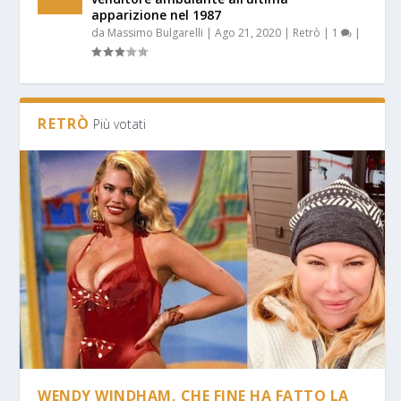
apparizione nel 1987
da
Massimo Bulgarelli
|
Ago 21, 2020
|
Retrò
|
1
|
RETRÒ
Più votati
WENDY WINDHAM, CHE FINE HA FATTO LA