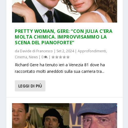
PRETTY WOMAN, GERE: “CON JULIA C’ERA
MOLTA CHIMICA. IMPROVVISAMMO LA
SCENA DEL PIANOFORTE”
da
Davide di Francesco
|
Set 2, 2024
|
Approfondimenti
,
Cinema
,
News
|
0
|
Richard Gere ha tenuto ieri a Venezia 81 dove ha
raccontato molti aneddoti sulla sua carriera tra...
LEGGI DI PIÙ