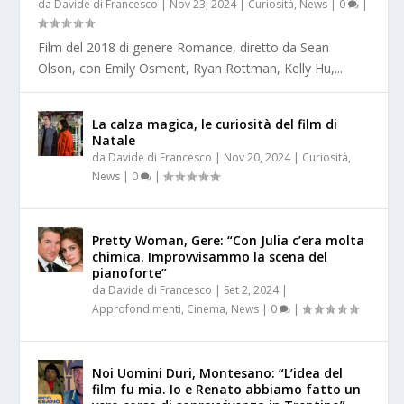
da
Davide di Francesco
|
Nov 23, 2024
|
Curiosità
,
News
|
0
|
Film del 2018 di genere Romance, diretto da Sean
Olson, con Emily Osment, Ryan Rottman, Kelly Hu,...
La calza magica, le curiosità del film di
Natale
da
Davide di Francesco
|
Nov 20, 2024
|
Curiosità
,
News
|
0
|
Pretty Woman, Gere: “Con Julia c’era molta
chimica. Improvvisammo la scena del
pianoforte”
da
Davide di Francesco
|
Set 2, 2024
|
Approfondimenti
,
Cinema
,
News
|
0
|
Noi Uomini Duri, Montesano: “L’idea del
film fu mia. Io e Renato abbiamo fatto un