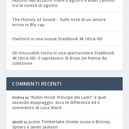
destino nell’azzurro mare d’agosto e Buen Camino
tra le novità di agosto
The History of Sound – Sulle note di un amore
arriva in Blu-ray
Overlord in una nuova Steelbook 4K Ultra HD
Gli Intoccabili torna in una spettacolare Steelbook
4K Ultra HD: il capolavoro di Brian De Palma da
collezione
COMMENTI RECENTI
“Robin Hood: Principe dei Ladri” e quel
Andrea
su
secondo doppiaggio: ecco le differenze ed il
commento di Luca Ward
Justin Timberlake chiede scusa a Britney
alex00
su
Spears e Janet Jackson