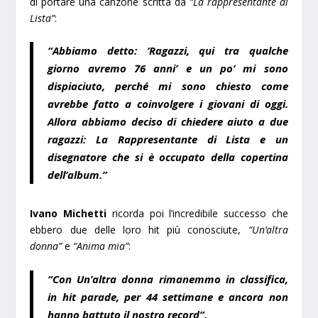
di portare una canzone scritta da
“La rappresentante di
Lista”
:
“Abbiamo detto: ‘Ragazzi, qui tra qualche
giorno avremo 76 anni’ e un po’ mi sono
dispiaciuto, perché mi sono chiesto come
avrebbe fatto a coinvolgere i giovani di oggi.
Allora abbiamo deciso di chiedere aiuto a due
ragazzi: La Rappresentante di Lista e un
disegnatore che si è occupato della copertina
dell’album.”
Ivano Michetti
ricorda poi l’incredibile successo che
ebbero due delle loro hit più conosciute,
“Un’altra
donna”
e
“Anima mia”
:
“Con Un’altra donna rimanemmo in classifica,
in hit parade, per 44 settimane e ancora non
hanno battuto il nostro record”.