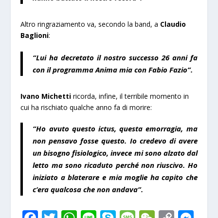
Altro ringraziamento va, secondo la band, a
Claudio
Baglioni
:
“Lui ha decretato il nostro successo 26 anni fa
con il programma Anima mia con Fabio Fazio”.
Ivano Michetti
ricorda, infine, il terribile momento in
cui ha rischiato qualche anno fa di morire:
“Ho avuto questo ictus, questa emorragia, ma
non pensavo fosse questo. Io credevo di avere
un bisogno fisiologico, invece mi sono alzato dal
letto ma sono ricaduto perché non riuscivo. Ho
iniziato a blaterare e mia moglie ha capito che
c’era qualcosa che non andava”.
F
T
W
Li
S
M
W
C
M