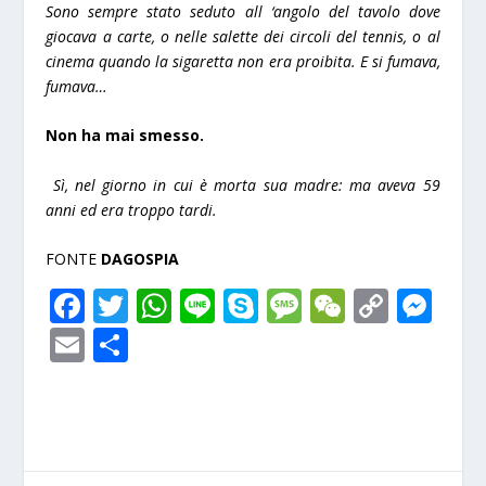
Sono sempre stato seduto all ‘angolo del tavolo dove
giocava a carte, o nelle salette dei circoli del tennis, o al
cinema quando la sigaretta non era proibita. E si fumava,
fumava…
Non ha mai smesso.
Sì, nel giorno in cui è morta sua madre: ma aveva 59
anni ed era troppo tardi.
FONTE
DAGOSPIA
F
T
W
Li
S
M
W
C
M
ac
w
h
n
k
e
e
o
e
E
S
e
itt
at
e
y
ss
C
p
ss
m
h
b
er
s
p
a
h
y
e
ai
ar
o
A
e
g
at
Li
n
l
e
o
p
e
n
g