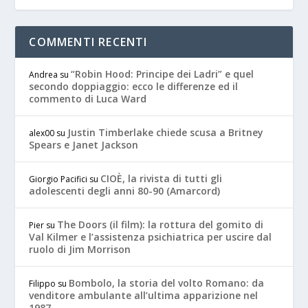
COMMENTI RECENTI
“Robin Hood: Principe dei Ladri” e quel
Andrea
su
secondo doppiaggio: ecco le differenze ed il
commento di Luca Ward
Justin Timberlake chiede scusa a Britney
alex00
su
Spears e Janet Jackson
CIOÈ, la rivista di tutti gli
Giorgio Pacifici
su
adolescenti degli anni 80-90 (Amarcord)
The Doors (il film): la rottura del gomito di
Pier
su
Val Kilmer e l’assistenza psichiatrica per uscire dal
ruolo di Jim Morrison
Bombolo, la storia del volto Romano: da
Filippo
su
venditore ambulante all’ultima apparizione nel
1987