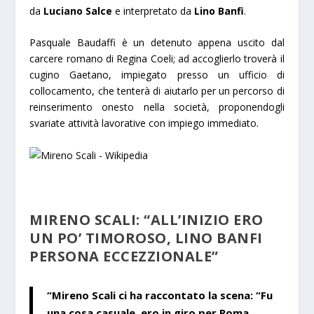
da
Luciano Salce
e interpretato da
Lino Banfi
.
Pasquale Baudaffi è un detenuto appena uscito dal
carcere romano di Regina Coeli; ad accoglierlo troverà il
cugino Gaetano, impiegato presso un ufficio di
collocamento, che tenterà di aiutarlo per un percorso di
reinserimento onesto nella società, proponendogli
svariate attività lavorative con impiego immediato.
MIRENO SCALI: “ALL’INIZIO ERO
UN PO’ TIMOROSO, LINO BANFI
PERSONA ECCEZZIONALE”
“Mireno Scali
ci ha raccontato la scena: “Fu
una cosa casuale, ero in giro per Roma,