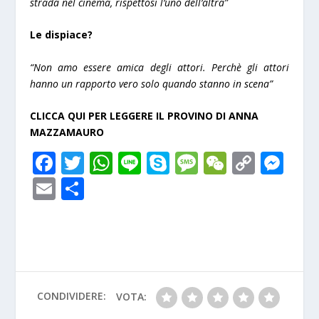
strada nel cinema, rispettosi l’uno dell’altra”
Le dispiace?
“Non amo essere amica degli attori. Perchè gli attori
hanno un rapporto vero solo quando stanno in scena”
CLICCA QUI PER LEGGERE IL PROVINO DI ANNA
MAZZAMAURO
F
T
W
Li
S
M
W
C
M
ac
w
h
n
k
e
e
o
e
E
S
e
itt
at
e
y
ss
C
p
ss
m
h
b
er
s
p
a
h
y
e
ai
ar
o
A
e
g
at
Li
n
l
e
o
p
e
n
g
k
p
k
er
CONDIVIDERE:
VOTA: