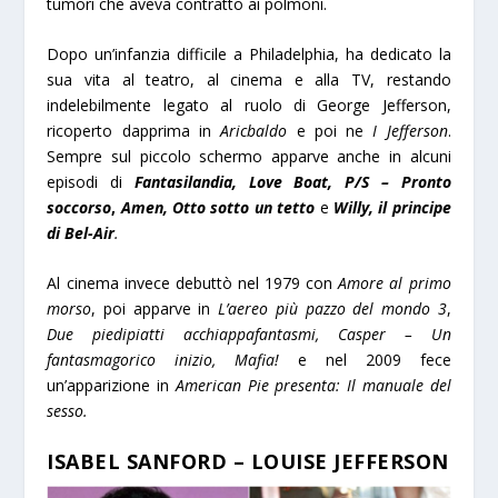
tumori che aveva contratto ai polmoni.
Dopo un’infanzia difficile a Philadelphia, ha dedicato la
sua vita al teatro, al cinema e alla TV, restando
indelebilmente legato al ruolo di George Jefferson,
ricoperto dapprima in
Aricbaldo
e poi ne
I Jefferson
.
Sempre sul piccolo schermo apparve anche in alcuni
episodi di
Fantasilandia, Love Boat,
P/S – Pronto
soccorso
,
Amen, Otto sotto un tetto
e
Willy, il principe
di Bel-Air
.
Al cinema invece debuttò nel 1979 con
Amore al primo
morso
, poi apparve in
L’aereo più pazzo del mondo 3
,
Due piedipiatti acchiappafantasmi,
Casper – Un
fantasmagorico inizio, Mafia!
e nel 2009 fece
un’apparizione in
American Pie presenta: Il manuale del
sesso.
ISABEL SANFORD – LOUISE JEFFERSON