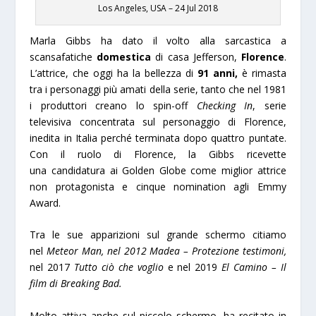
Los Angeles, USA – 24 Jul 2018
Marla Gibbs ha dato il volto alla sarcastica a
scansafatiche
domestica
di casa Jefferson,
Florence
.
L’attrice, che oggi ha la bellezza di
91 anni,
è rimasta
tra i personaggi più amati della serie, tanto che nel 1981
i produttori creano lo spin-off
Checking In
, serie
televisiva concentrata sul personaggio di Florence,
inedita in Italia perché terminata dopo quattro puntate.
Con il ruolo di Florence, la Gibbs ricevette
una candidatura ai Golden Globe come miglior attrice
non protagonista e cinque nomination agli Emmy
Award.
Tra le sue apparizioni sul grande schermo citiamo
nel
Meteor Man, nel 2012
Madea – Protezione testimoni,
nel 2017
Tutto ciò che voglio
e nel 2019
El Camino – Il
film di Breaking Bad.
Molto attiva anche sul piccolo schermo, ha recitato in