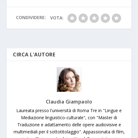
l
e
o
p
e
n
g
k
p
k
er
CONDIVIDERE:
VOTA:
CIRCA L'AUTORE
Claudia Giampaolo
Laureata presso l'università di Roma Tre in "Lingue e
Mediazione linguistico-culturale", con "Master di
Traduzione e adattamento delle opere audiovisive e
multimediali per il sottotitolaggio". Appassionata di film,