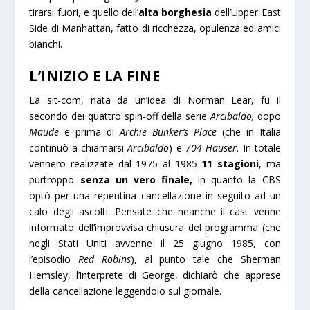
tirarsi fuori, e quello dell’
alta borghesia
dell’Upper East
Side di Manhattan, fatto di ricchezza, opulenza ed amici
bianchi.
L’INIZIO E LA FINE
La sit-com, nata da un’idea di Norman Lear, fu il
secondo dei quattro spin-off della serie
Arcibaldo,
dopo
Maude
e prima di
Archie Bunker’s Place
(che in Italia
continuò a chiamarsi
Arcibaldo
) e
704 Hauser.
In totale
vennero realizzate dal 1975 al 1985
11 stagioni
, ma
purtroppo
senza un vero finale,
in quanto la CBS
optò per una repentina cancellazione in seguito ad un
calo degli ascolti. Pensate che neanche il cast venne
informato dell’improvvisa chiusura del programma (che
negli Stati Uniti avvenne il 25 giugno 1985, con
l’episodio
Red Robins
), al punto tale che Sherman
Hemsley, l’interprete di George, dichiarò che apprese
della cancellazione leggendolo sul giornale.