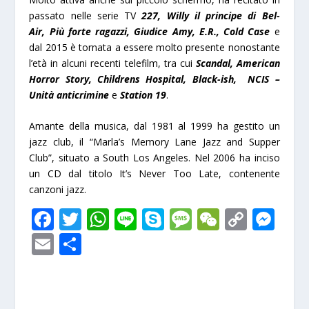
passato nelle serie TV
227, Willy il principe di Bel-
Air, Più forte ragazzi, Giudice Amy, E.R., Cold Case
e
dal 2015 è tornata a essere molto presente nonostante
l’età in alcuni recenti telefilm, tra cui
Scandal, American
Horror Story, Childrens Hospital, Black-ish, NCIS –
Unità anticrimine
e
Station 19
.
Amante della musica, dal 1981 al 1999 ha gestito un
jazz club, il “Marla’s Memory Lane Jazz and Supper
Club”, situato a South Los Angeles. Nel 2006 ha inciso
un CD dal titolo It’s Never Too Late, contenente
canzoni jazz.
F
T
W
Li
S
M
W
C
M
ac
w
h
n
k
e
e
o
e
E
S
e
itt
at
e
y
ss
C
p
ss
m
h
b
er
s
p
a
h
y
e
ai
ar
o
A
e
g
at
Li
n