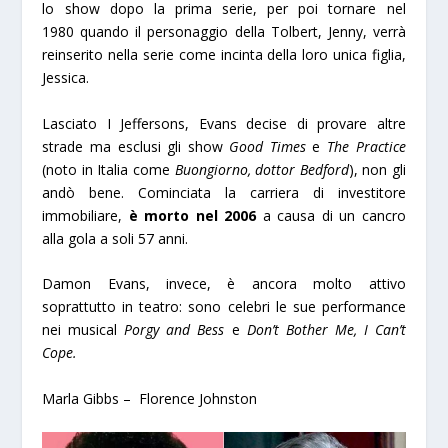
lo show dopo la prima serie, per poi tornare nel
1980 quando il personaggio della Tolbert, Jenny, verrà
reinserito nella serie come incinta della loro unica figlia,
Jessica.
Lasciato I Jeffersons, Evans decise di provare altre
strade ma esclusi gli show
Good Times
e
The Practice
(noto in Italia come
Buongiorno, dottor Bedford
), non gli
andò bene. Cominciata la carriera di investitore
immobiliare,
è morto nel 2006
a causa di un cancro
alla gola a soli 57 anni.
Damon Evans, invece, è ancora molto attivo
soprattutto in teatro: sono celebri le sue performance
nei musical
Porgy and Bess
e
Don’t Bother Me, I Can’t
Cope.
Marla Gibbs – Florence Johnston