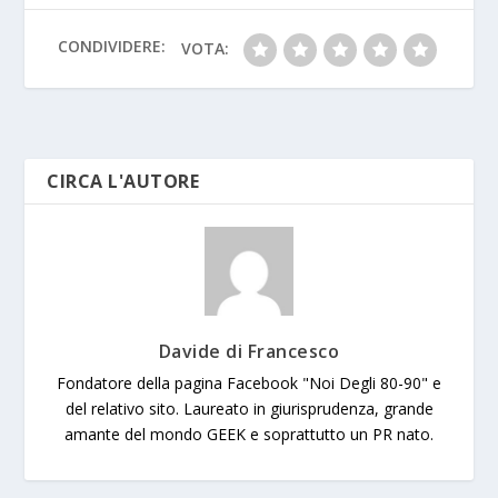
o
p
e
n
g
k
p
k
er
CONDIVIDERE:
VOTA:
CIRCA L'AUTORE
Davide di Francesco
Fondatore della pagina Facebook "Noi Degli 80-90" e
del relativo sito. Laureato in giurisprudenza, grande
amante del mondo GEEK e soprattutto un PR nato.