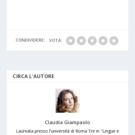
e
itt
at
e
y
ss
C
p
ss
m
h
b
er
s
p
a
h
y
e
ai
ar
o
A
e
g
at
Li
n
l
e
o
p
e
n
g
k
p
k
er
CONDIVIDERE:
VOTA:
CIRCA L'AUTORE
Claudia Giampaolo
Laureata presso l'università di Roma Tre in "Lingue e