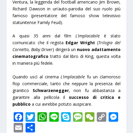
Ventura, la leggenda del football americano Jim Brown,
Richard Dawson in un’auto-parodia del suo ruolo più
famoso (presentatore del famoso show televisivo
statunitense Family Feud).
A quasi 35 anni dal film
L’implacabile
è stato
comunicato che il regista
Edgar Wright
(
Trilogia del
Cornetto, Baby Driver
) dirigerà un
nuovo adattamento
cinematografico
tratto dal libro di King, questa volta
in maniera più fedele.
Quando uscì al cinema
L’implacabile
fu un clamoroso
flop commerciale, tanto che neppure la presenza del
granitico
Schwarzenegger
, non fu abbastanza a
garantire alla pellicola il
successo di critica e
pubblico
a cui avrebbe potuto auspicare.
F
T
W
Li
S
M
W
C
M
ac
w
h
n
k
e
e
o
e
E
S