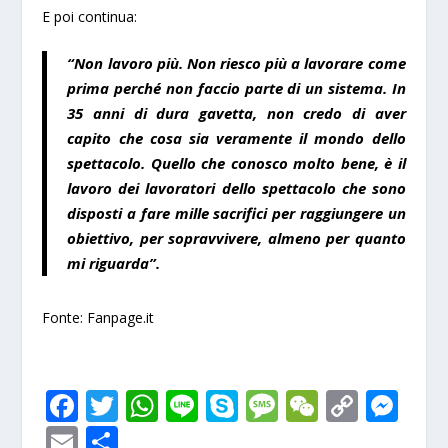
E poi continua:
“Non lavoro più. Non riesco più a lavorare come
prima perché non faccio parte di un sistema. In
35 anni di dura gavetta, non credo di aver
capito che cosa sia veramente il mondo dello
spettacolo. Quello che conosco molto bene, è il
lavoro dei lavoratori dello spettacolo che sono
disposti a fare mille sacrifici per raggiungere un
obiettivo, per sopravvivere, almeno per quanto
mi riguarda”.
Fonte:
Fanpage.it
F
T
W
Li
S
M
W
C
M
ac
w
h
n
k
e
e
o
e
E
S