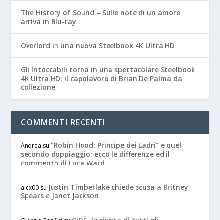
The History of Sound – Sulle note di un amore
arriva in Blu-ray
Overlord in una nuova Steelbook 4K Ultra HD
Gli Intoccabili torna in una spettacolare Steelbook
4K Ultra HD: il capolavoro di Brian De Palma da
collezione
COMMENTI RECENTI
“Robin Hood: Principe dei Ladri” e quel
Andrea
su
secondo doppiaggio: ecco le differenze ed il
commento di Luca Ward
Justin Timberlake chiede scusa a Britney
alex00
su
Spears e Janet Jackson
CIOÈ, la rivista di tutti gli