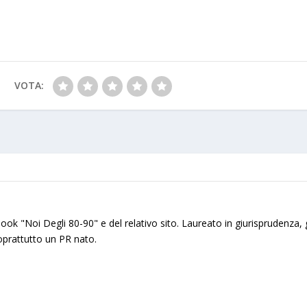
p
ss
ai
ar
y
e
l
e
Li
n
n
g
VOTA:
k
er
ok "Noi Degli 80-90" e del relativo sito. Laureato in giurisprudenza,
rattutto un PR nato.