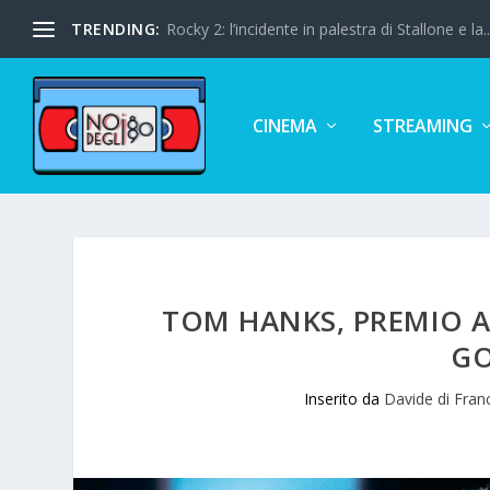
TRENDING:
Rocky 2: l’incidente in palestra di Stallone e la..
CINEMA
STREAMING
TOM HANKS, PREMIO A
GO
Inserito da
Davide di Fran