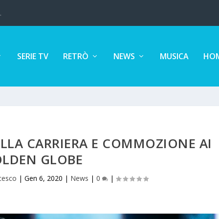
.
SERIE TV
RETRÒ
NEWS
MUSICA
HOM
LLA CARRIERA E COMMOZIONE AI
LDEN GLOBE
cesco
|
Gen 6, 2020
|
News
|
0
|