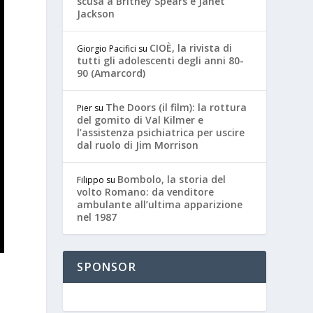
scusa a Britney Spears e Janet
Jackson
CIOÈ, la rivista di
Giorgio Pacifici
su
tutti gli adolescenti degli anni 80-
90 (Amarcord)
The Doors (il film): la rottura
Pier
su
del gomito di Val Kilmer e
l’assistenza psichiatrica per uscire
dal ruolo di Jim Morrison
Bombolo, la storia del
Filippo
su
volto Romano: da venditore
ambulante all’ultima apparizione
nel 1987
SPONSOR