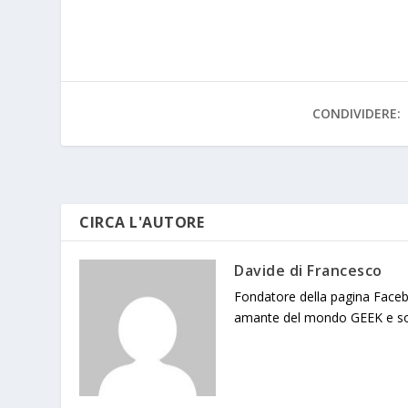
e
itt
at
e
y
ss
C
b
er
s
p
a
h
o
A
e
g
at
o
p
e
CONDIVIDERE:
k
p
CIRCA L'AUTORE
Davide di Francesco
Fondatore della pagina Facebo
amante del mondo GEEK e sop