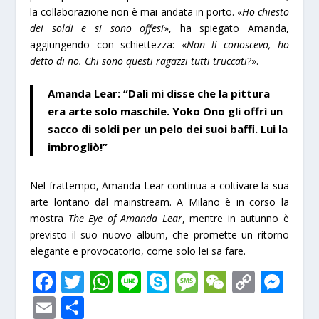
la collaborazione non è mai andata in porto. «
Ho chiesto
dei soldi e si sono offesi
», ha spiegato Amanda,
aggiungendo con schiettezza: «
Non li conoscevo, ho
detto di no. Chi sono questi ragazzi tutti truccati
?».
Amanda Lear: “Dalì mi disse che la pittura
era arte solo maschile. Yoko Ono gli offrì un
sacco di soldi per un pelo dei suoi baffi. Lui la
imbrogliò!”
Nel frattempo, Amanda Lear continua a coltivare la sua
arte lontano dal mainstream. A Milano è in corso la
mostra
The Eye of Amanda Lear
, mentre in autunno è
previsto il suo nuovo album, che promette un ritorno
elegante e provocatorio, come solo lei sa fare.
F
T
W
Li
S
M
W
C
M
ac
w
h
n
k
e
e
o
e
E
S