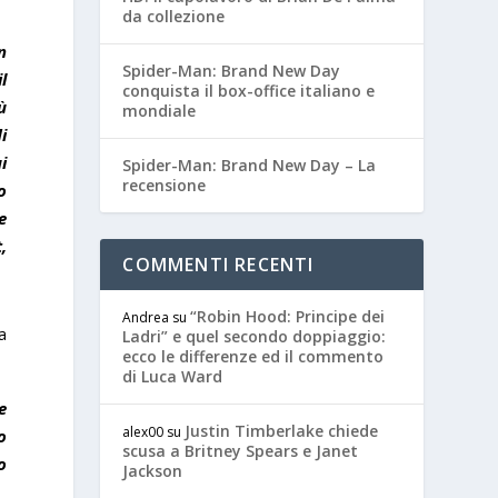
da collezione
n
Spider-Man: Brand New Day
l
conquista il box-office italiano e
ù
mondiale
i
i
Spider-Man: Brand New Day – La
recensione
o
e
,
COMMENTI RECENTI
“Robin Hood: Principe dei
Andrea
su
ia
Ladri” e quel secondo doppiaggio:
ecco le differenze ed il commento
di Luca Ward
e
Justin Timberlake chiede
alex00
su
o
scusa a Britney Spears e Janet
o
Jackson