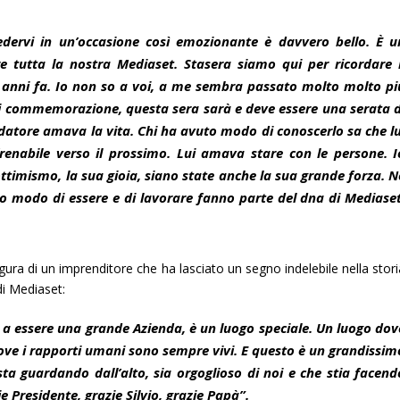
edervi in un’occasione così emozionante è davvero bello. È u
e tutta la nostra Mediaset. Stasera siamo qui per ricordare i
 anni fa. Io non so a voi, a me sembra passato molto molto pi
i commemorazione, questa sera sarà e deve essere una serata d
ndatore amava la vita. Chi ha avuto modo di conoscerlo sa che lu
renabile verso il prossimo. Lui amava stare con le persone. I
ttimismo, la sua gioia, siano state anche la sua grande forza. N
suo modo di essere e di lavorare fanno parte del dna di Mediaset
gura di un imprenditore che ha lasciato un segno indelebile nella stor
 di Mediaset:
a essere una grande Azienda, è un luogo speciale. Un luogo dov
ove i rapporti umani sono sempre vivi. E questo è un grandissim
sta guardando dall’alto, sia orgoglioso di noi e che stia facend
ie Presidente, grazie Silvio, grazie Papà”.