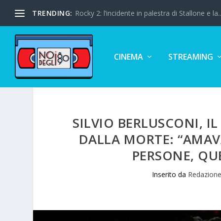
TRENDING:
Rocky 2: l’incidente in palestra di Stallone e la..
CINEMA
STREAMING
SILVIO BERLUSCONI, I
DALLA MORTE: “AMAVA
PERSONE, QUE
Inserito da
Redazion