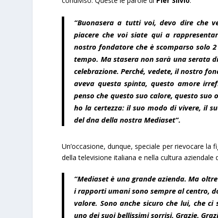
condiviso. Queste le parole di
Pier Silvio
:
“Buonasera a tutti voi, devo dire che v
piacere che voi siate qui a rappresentar
nostro fondatore che è scomparso solo 2
tempo. Ma stasera non sarà una serata d
celebrazione. Perché, vedete, il nostro fo
aveva questa spinta, questo amore irref
penso che questo suo calore, questo suo o
ho la certezza: il suo modo di vivere, il 
del dna della nostra Mediaset”.
Un’occasione, dunque, speciale per rievocare la fi
della televisione italiana e nella cultura aziendale
“Mediaset è una grande azienda. Ma oltre 
i rapporti umani sono sempre al centro, d
valore. Sono anche sicuro che lui, che ci 
uno dei suoi bellissimi sorrisi. Grazie. Graz