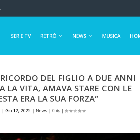
.
SERIE TV
RETRÒ
NEWS
MUSICA
HOM
L RICORDO DEL FIGLIO A DUE ANNI
 LA VITA, AMAVA STARE CON LE
STA ERA LA SUA FORZA”
e
|
Giu 12, 2025
|
News
|
0
|