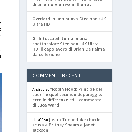
di un amore arriva in Blu-ray
n
Overlord in una nuova Steelbook 4K
La
Ultra HD
de
n
Gli Intoccabili torna in una
a
spettacolare Steelbook 4K Ultra
HD: il capolavoro di Brian De Palma
ti
da collezione
a
COMMENTI RECENTI
“Robin Hood: Principe dei
Andrea
su
Ladri” e quel secondo doppiaggio:
ecco le differenze ed il commento
di Luca Ward
Justin Timberlake chiede
alex00
su
scusa a Britney Spears e Janet
Jackson