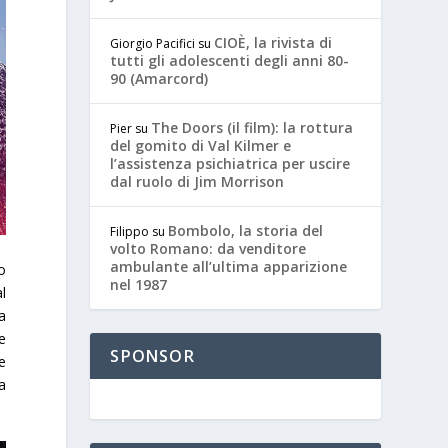
CIOÈ, la rivista di
Giorgio Pacifici
su
tutti gli adolescenti degli anni 80-
90 (Amarcord)
The Doors (il film): la rottura
Pier
su
del gomito di Val Kilmer e
l’assistenza psichiatrica per uscire
dal ruolo di Jim Morrison
Bombolo, la storia del
Filippo
su
volto Romano: da venditore
ambulante all’ultima apparizione
co
nel 1987
l
a
e
SPONSOR
e
a