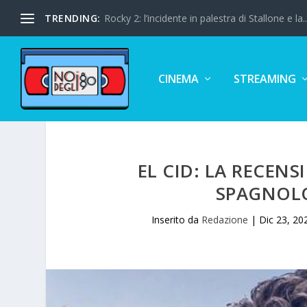
TRENDING:
Rocky 2: l’incidente in palestra di Stallone e la..
CINEMA
STREAMING
EL CID: LA RECEN
SPAGNOL
Inserito da
Redazione
|
Dic 23, 20