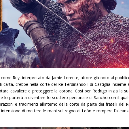
o come
Ruy,
interpretato da
Jamie Lorente
, attore già noto al pubbli
i carta, crebbe nella corte del Re Ferdinando I di Castiglia insieme a
ntare cavaliere e proteggere la corona. Così per Rodrigo inizia la su
 lo porterà a diventare lo scudiero personale di Sancho con il qual
zioni e tradimenti all’interno della corte da parte dei fratelli del R
l’intenzione di mettere le mani sul regno di León e rompere l’alleanz