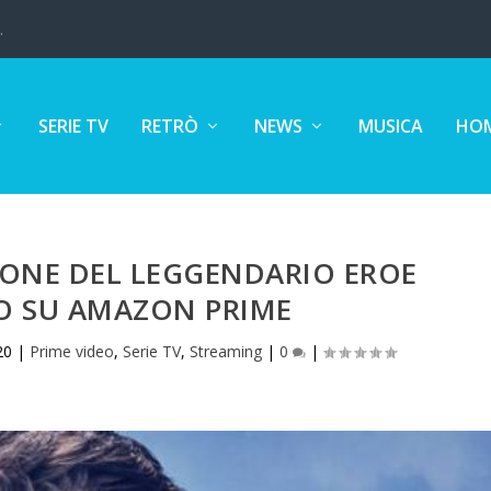
.
SERIE TV
RETRÒ
NEWS
MUSICA
HOM
SIONE DEL LEGGENDARIO EROE
O SU AMAZON PRIME
20
|
Prime video
,
Serie TV
,
Streaming
|
0
|