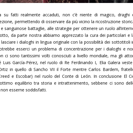
 su fatti realmente accaduti, non c’è niente di magico, draghi 
rfezione, permettendo di osservare da più vicino la ricostruzione stori
 e sanguinose battaglie, alle strategie per ottenere un ruolo all’inter
to, da parte nostra abbiamo apprezzato la cura dei particolari e l
lasciare i dialoghi in lingua originale con la possibilità dei sottotitoli 
potrebbe esserci un problema di concentrazione per i dialoghi e no
n ci sono tantissimi volti conosciuti a livello mondiale, ma gli attor
é Luis García-Pérez
, nel ruolo di
Re Ferdinando I
,
Elia Galera
veste 
Ortiz
in quello di
Sancho VII il Forte
mentre
Carlos Bardem
, fratel
 Creed e Escobar) nel ruolo del
Conte di León.
In conclusione
El C
ottimo equilibrio tra storia e intrattenimento, sebbene ci sono dell
non esserne soddisfatti.