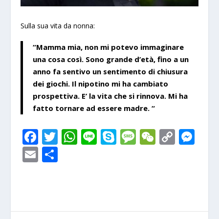
Sulla sua vita da nonna:
“Mamma mia, non mi potevo immaginare
una cosa così. Sono grande d’età, fino a un
anno fa sentivo un sentimento di chiusura
dei giochi. Il nipotino mi ha cambiato
prospettiva. E’ la vita che si rinnova. Mi ha
fatto tornare ad essere madre. “
F
T
W
Li
S
M
W
C
M
ac
w
h
n
k
e
e
o
e
E
S
e
itt
at
e
y
ss
C
p
ss
m
h
b
er
s
p
a
h
y
e
ai
ar
o
A
e
g
at
Li
n
l
e
o
p
e
n
g