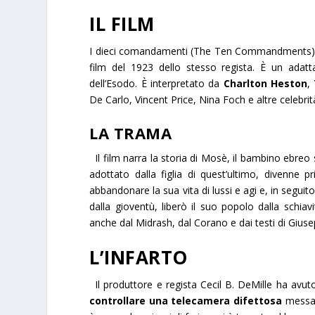
IL FILM
I dieci comandamenti
(
The Ten Commandments
film del 1923 dello stesso regista. È un adat
dell’Esodo. È interpretato da
Charlton Heston
,
De Carlo, Vincent Price, Nina Foch e altre celebrit
LA TRAMA
Il film narra la storia di Mosè, il bambino ebreo
adottato dalla figlia di quest’ultimo, divenne p
abbandonare la sua vita di lussi e agi e, in segui
dalla gioventù, liberò il suo popolo dalla schiavi
anche dal Midrash, dal Corano e dai testi di Giuse
L’INFARTO
Il produttore e regista Cecil B. DeMille ha avu
controllare una telecamera difettosa
messa s