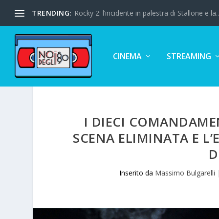
TRENDING:
Rocky 2: l’incidente in palestra di Stallone e la..
CINEMA
STREAMING
I DIECI COMANDAMEN
SCENA ELIMINATA E L’
D
Inserito da
Massimo Bulgarelli