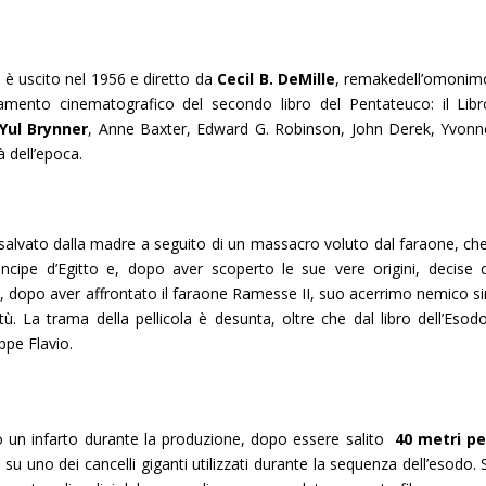
) è uscito nel 1956 e diretto da
Cecil B. DeMille
, remakedell’omonim
tamento cinematografico del secondo libro del Pentateuco: il Libr
Yul Brynner
, Anne Baxter, Edward G. Robinson, John Derek, Yvonn
à dell’epoca.
 salvato dalla madre a seguito di un massacro voluto dal faraone, che
rincipe d’Egitto e, dopo aver scoperto le sue vere origini, decise d
to, dopo aver affrontato il faraone Ramesse II, suo acerrimo nemico si
tù. La trama della pellicola è desunta, oltre che dal libro dell’Esodo
ppe Flavio.
to un infarto durante la produzione, dopo essere salito
40 metri pe
u uno dei cancelli giganti utilizzati durante la sequenza dell’esodo. 