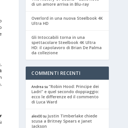
di un amore arriva in Blu-ray
Overlord in una nuova Steelbook 4K
o
Ultra HD
o
e
Gli Intoccabili torna in una
spettacolare Steelbook 4K Ultra
HD: il capolavoro di Brian De Palma
da collezione
,
i
COMMENTI RECENTI
n
,
“Robin Hood: Principe dei
Andrea
su
Ladri” e quel secondo doppiaggio:
ecco le differenze ed il commento
di Luca Ward
r
Justin Timberlake chiede
alex00
su
scusa a Britney Spears e Janet
Si
Jackson