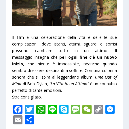
Il film è u
n
a celebrazione del
la
vita
e delle le sue
complicazioni, dove istanti, attimi, sguardi e sorrisi
possono cambiare tutto in un attimo. Il
messaggio insegna che
per ogni fine c’è un nuovo
inizio
, che niente è impossibile, neanche quando
sembra di essere destinanti a soffrire. Con
un
a colonna
sonora che si ispira al leggendario album
Time Out of
M
in
d
di Bob Dy
la
n,
“La Vita in un Attimo”
è un connubio
perfetto di tante emozioni.
Stra consigliato.
F
T
W
Li
S
M
W
C
M
ac
w
h
n
k
e
e
o
e
E
S
e
itt
at
e
y
ss
C
p
ss
m
h