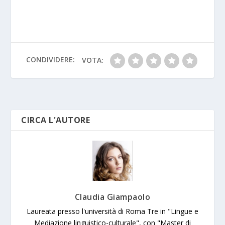
b
er
s
p
a
h
y
e
ai
ar
o
A
e
g
at
Li
n
l
e
o
p
e
n
g
k
p
k
er
CONDIVIDERE:
VOTA:
CIRCA L'AUTORE
Claudia Giampaolo
Laureata presso l'università di Roma Tre in "Lingue e
Mediazione linguistico-culturale", con "Master di