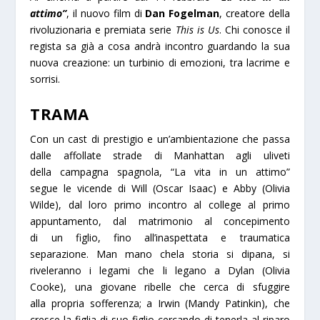
attimo”
, il nuovo film di
Dan Fogelman
, creatore della
rivoluzionaria e premiata serie
This is Us
. Chi conosce il
regista sa già a cosa andrà incontro guardando la sua
nuova creazione: un turbinio di emozioni, tra lacrime e
sorrisi.
TRAMA
Con
un
cast di prestigio e
un
’ambientazione che passa
dalle affol
la
te strade di Manhattan agli uliveti
del
la
campagna spagno
la
, “La vita in un attimo”
segue le vicende di Will (Oscar Isaac) e Abby (Olivia
Wilde), dal loro primo
in
contro al college al primo
app
un
tamento, dal matrimonio al concepimento
di
un
figlio, f
in
o all’
in
aspettata e traumatica
separazione. Man mano che
la
storia si dipana, si
riveleranno i legami che li legano a Dy
la
n (Olivia
Cooke),
un
a giovane ribelle che cerca di sfuggire
al
la
propria sofferenza; a Irw
in
(Mandy Pat
in
k
in
), che
cresce
la
figlia di suo figlio cercando di tener
la
al riparo