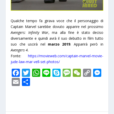
Qualche tempo fa girava voce che il personaggio di
Captain Marvel sarebbe dovuto apparire nel prossimo
Avengers: Infinity War
, ma alla fine è stato deciso
diversamente e quindi avrà il suo debutto in film tutto
suo che uscirà nel
marzo 2019
. Apparirà però in
Avengers 4.
Fonte:
https://movieweb.com/captain-marvel-movie-
jude-law-mar-vell-set-photos/
F
T
W
Li
S
M
W
C
M
ac
w
h
n
k
e
e
o
e
E
S
e
itt
at
e
y
ss
C
p
ss
m
h
b
er
s
p
a
h
y
e
ai
ar
o
A
e
g
at
Li
n
l
e
o
p
e
n
g