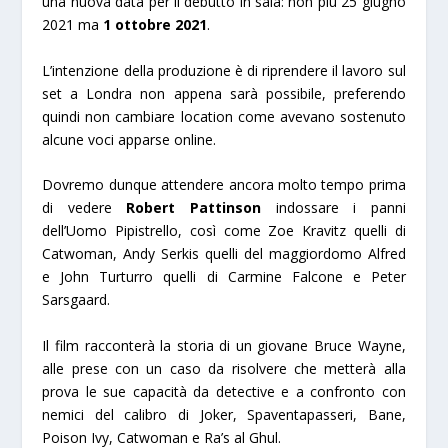
una nuova data per il debutto in sala: non più 25 giugno
2021 ma
1 ottobre 2021
.
L’intenzione della produzione è di riprendere il lavoro sul
set a Londra non appena sarà possibile, preferendo
quindi non cambiare location come avevano sostenuto
alcune voci apparse online.
Dovremo dunque attendere ancora molto tempo prima
di vedere
Robert Pattinson
indossare i panni
dell’Uomo Pipistrello, così come Zoe Kravitz quelli di
Catwoman, Andy Serkis quelli del maggiordomo Alfred
e John Turturro quelli di Carmine Falcone e Peter
Sarsgaard.
Il film racconterà la storia di un giovane Bruce Wayne,
alle prese con un caso da risolvere che metterà alla
prova le sue capacità da detective e a confronto con
nemici del calibro di Joker, Spaventapasseri, Bane,
Poison Ivy, Catwoman e Ra’s al Ghul.