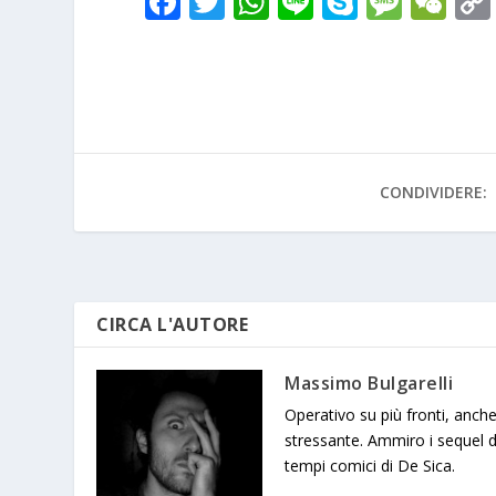
F
T
W
Li
S
M
W
ac
w
h
n
k
e
e
e
itt
at
e
y
ss
C
b
er
s
p
a
h
o
A
e
g
at
o
p
e
CONDIVIDERE:
k
p
CIRCA L'AUTORE
Massimo Bulgarelli
Operativo su più fronti, anch
stressante. Ammiro i sequel d
tempi comici di De Sica.