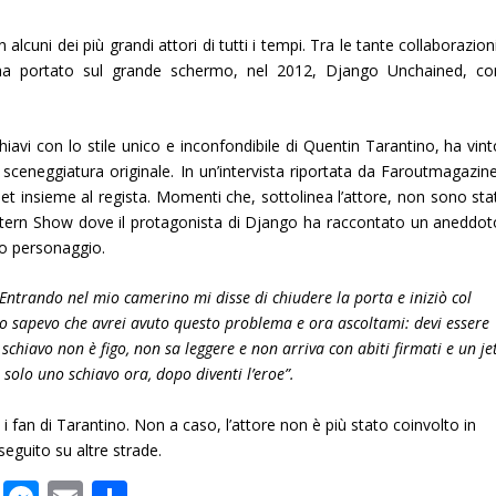
lcuni dei più grandi attori di tutti i tempi. Tra le tante collaborazion
a portato sul grande schermo, nel 2012, Django Unchained, co
iavi con lo stile unico e inconfondibile di Quentin Tarantino, ha vint
 sceneggiatura originale. In un’intervista riportata da Faroutmagazine
t insieme al regista. Momenti che, sottolinea l’attore, non sono stat
Stern Show dove il protagonista di Django ha raccontato un aneddot
suo personaggio.
. Entrando nel mio camerino mi disse di chiudere la porta e iniziò col
 Lo sapevo che avrei avuto questo problema e ora ascoltami: devi essere
chiavo non è figo, non sa leggere e non arriva con abiti firmati e un je
 solo uno schiavo ora, dopo diventi l’eroe”.
i fan di Tarantino. Non a caso, l’attore non è più stato coinvolto in
seguito su altre strade.