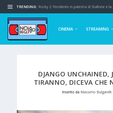
TRENDING:
Rocky 2: l’incidente in palestra di Stallone e la..
CINEMA
STREAMING
DJANGO UNCHAINED, J
TIRANNO, DICEVA CHE 
Inserito da
Massimo Bulgarelli