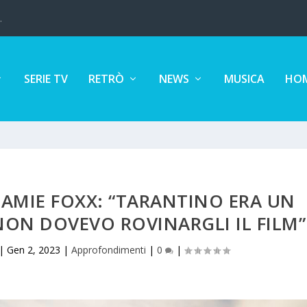
.
SERIE TV
RETRÒ
NEWS
MUSICA
HOM
AMIE FOXX: “TARANTINO ERA UN
NON DOVEVO ROVINARGLI IL FILM”
|
Gen 2, 2023
|
Approfondimenti
|
0
|