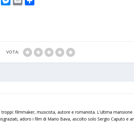
C
M
E
S
o
e
m
h
p
ss
ai
ar
y
e
l
e
Li
n
n
g
VOTA:
k
er
e troppi: filmmaker, musicista, autore e romanista. L'ultima mansione 
isgraziati, adoro i film di Mario Bava, ascolto solo Sergio Caputo e a