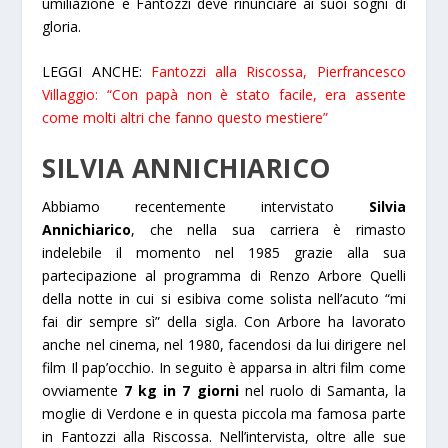
umiliazione e Fantozzi deve rinunciare ai suoi sogni di
gloria.
LEGGI ANCHE:
Fantozzi alla Riscossa, Pierfrancesco
Villaggio: “Con papà non è stato facile, era assente
come molti altri che fanno questo mestiere”
SILVIA ANNICHIARICO
Abbiamo recentemente intervistato
Silvia
Annichiarico
, che nella sua carriera è rimasto
indelebile il momento nel 1985 grazie alla sua
partecipazione al programma di Renzo Arbore
Quelli
della notte
in cui si esibiva come solista nell’acuto “mi
fai dir sempre sì” della sigla. Con Arbore ha lavorato
anche nel cinema, nel 1980, facendosi da lui dirigere nel
film
Il pap’occhio
. In seguito è apparsa in altri film come
ovviamente
7 kg in 7 giorni
nel ruolo di Samanta, la
moglie di Verdone e in questa piccola ma famosa parte
in Fantozzi alla Riscossa. Nell’intervista, oltre alle sue