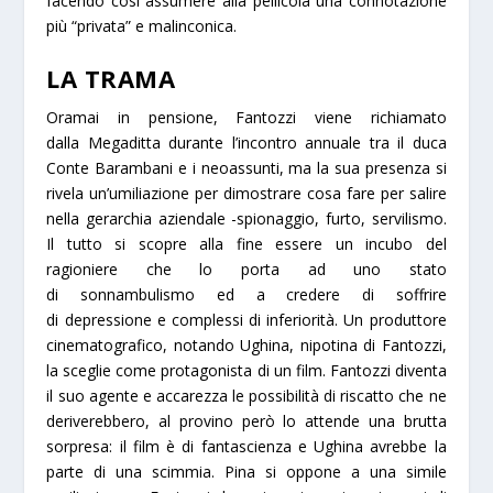
facendo così assumere alla pellicola una connotazione
più “privata” e malinconica.
LA TRAMA
Oramai in pensione, Fantozzi viene richiamato
dalla Megaditta durante l’incontro annuale tra il duca
Conte Barambani e i neoassunti, ma la sua presenza si
rivela un’umiliazione per dimostrare cosa fare per salire
nella gerarchia aziendale -spionaggio, furto, servilismo.
Il tutto si scopre alla fine essere un incubo del
ragioniere che lo porta ad uno stato
di sonnambulismo ed a credere di soffrire
di depressione e complessi di inferiorità. Un produttore
cinematografico, notando Ughina, nipotina di Fantozzi,
la sceglie come protagonista di un film. Fantozzi diventa
il suo agente e accarezza le possibilità di riscatto che ne
deriverebbero, al provino però lo attende una brutta
sorpresa: il film è di fantascienza e Ughina avrebbe la
parte di una scimmia. Pina si oppone a una simile