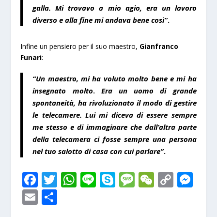
galla. Mi trovavo a mio agio, era un lavoro
diverso e alla fine mi andava bene così”
.
Infine un pensiero per il suo maestro,
Gianfranco
Funari
:
“Un maestro, mi ha voluto molto bene e mi ha
insegnato molto
.
Era un uomo di grande
spontaneità, ha rivoluzionato il modo di gestire
le telecamere. Lui mi diceva di essere sempre
me stesso e di immaginare che dall’altra parte
della telecamera ci fosse sempre una persona
nel tuo salotto di casa con cui parlare”
.
F
T
W
Li
S
M
W
C
M
ac
w
h
n
k
e
e
o
e
E
S
e
itt
at
e
y
ss
C
p
ss
m
h