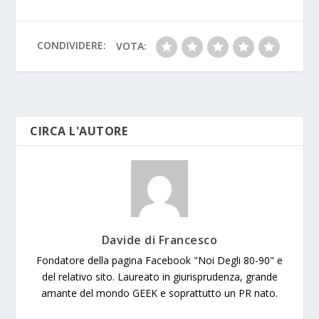
o
A
e
g
at
Li
n
l
e
o
p
e
n
g
k
p
k
er
CONDIVIDERE:
VOTA:
CIRCA L'AUTORE
Davide di Francesco
Fondatore della pagina Facebook "Noi Degli 80-90" e
del relativo sito. Laureato in giurisprudenza, grande
amante del mondo GEEK e soprattutto un PR nato.