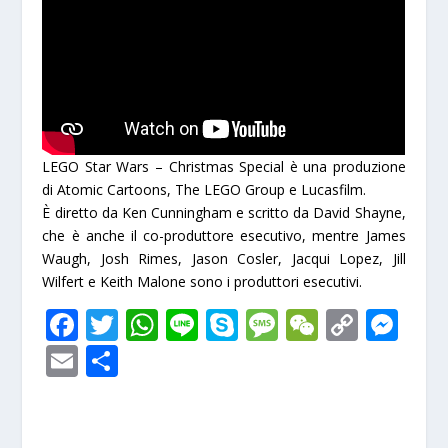
LEGO Star Wars – Christmas Special
è una produzione
di
Atomic Cartoons
,
The LEGO Group
e
Lucasfilm
.
È diretto da
Ken Cunningham
e scritto da
David Shayne
,
che è anche il co-produttore esecutivo, mentre James
Waugh, Josh Rimes, Jason Cosler, Jacqui Lopez, Jill
Wilfert e Keith Malone sono i produttori esecutivi.
F
T
W
Li
S
M
W
C
M
ac
w
h
n
k
e
e
o
e
E
S
e
itt
at
e
y
ss
C
p
ss
m
h
b
er
s
p
a
h
y
e
ai
ar