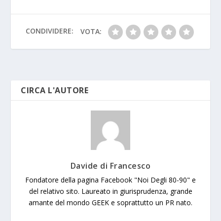
o
A
e
g
at
Li
n
l
e
o
p
e
n
g
k
p
k
er
CONDIVIDERE:
VOTA:
CIRCA L'AUTORE
Davide di Francesco
Fondatore della pagina Facebook "Noi Degli 80-90" e
del relativo sito. Laureato in giurisprudenza, grande
amante del mondo GEEK e soprattutto un PR nato.