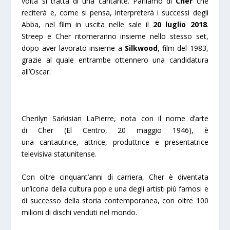
volta si tratta di una cantante. Parliamo di
Cher
che
reciterà e, come si pensa, interpreterà i successi degli
Abba, nel film in uscita nelle sale il
20 luglio 2018
.
Streep e Cher ritorneranno insieme nello stesso set,
dopo aver lavorato insieme a
Silkwood
, film del 1983,
grazie al quale entrambe ottennero una candidatura
all’Oscar.
Cherilyn Sarkisian LaPierre
, nota con il nome d’arte
di
Cher
(El Centro, 20 maggio 1946), è
una cantautrice, attrice, produttrice e presentatrice
televisiva statunitense.
Con oltre cinquant’anni di carriera, Cher è diventata
un’icona della cultura pop e una degli artisti più famosi e
di successo della storia contemporanea, con oltre 100
milioni di dischi venduti nel mondo.