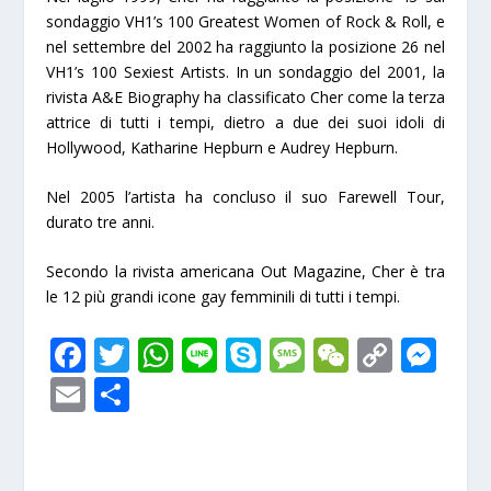
sondaggio VH1’s 100 Greatest Women of Rock & Roll, e
nel settembre del 2002 ha raggiunto la posizione 26 nel
VH1’s 100 Sexiest Artists. In un sondaggio del 2001, la
rivista A&E Biography ha classificato Cher come la terza
attrice di tutti i tempi, dietro a due dei suoi idoli di
Hollywood, Katharine Hepburn e Audrey Hepburn.
Nel 2005 l’artista ha concluso il suo
Farewell Tour
,
durato tre anni.
Secondo la rivista americana
Out Magazine
, Cher è tra
le 12 più grandi icone gay femminili di tutti i tempi.
F
T
W
Li
S
M
W
C
M
ac
w
h
n
k
e
e
o
e
E
S
e
itt
at
e
y
ss
C
p
ss
m
h
b
er
s
p
a
h
y
e
ai
ar