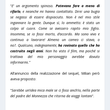
“
E’ un argomento spinoso.
Potevano fare a meno di
rifarlo
, e neanche mi hanno contattato. Direi una bugia
se negassi di essere dispiaciuto. Non è nel mio stile
ingannare la gente. Dunque sì, lo ammetto: è stato un
colpo al cuore. Come se avessero rapito mio figlio.
Insomma, se io fossi morto, d’accordo. Ma sono vivo e
continuo a lavorare! Almeno un cameo ci stava, o
no?. Qualcuno, indegnamente,
ha rovinato quello che ho
costruito negli anni
. Non ho visto il film, ma poiché si
trattava del mio personaggio avrebbe dovuto
informarmi.”
All’annuncio della realizzazione del sequel, Milian però
aveva proposto:
“
Sarebbe un’idea mica male se ci fossi anch’io, nella parte
del padre del Monnezza che ritorna da viaggi lontani
“.