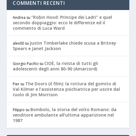
COMMENTI RECENTI
“Robin Hood: Principe dei Ladri” e quel
Andrea
su
secondo doppiaggio: ecco le differenze ed il
commento di Luca Ward
Justin Timberlake chiede scusa a Britney
alex00
su
Spears e Janet Jackson
CIOÈ, la rivista di tutti gli
Giorgio Pacifici
su
adolescenti degli anni 80-90 (Amarcord)
The Doors (il film): la rottura del gomito di
Pier
su
Val Kilmer e l’assistenza psichiatrica per uscire dal
ruolo di Jim Morrison
Bombolo, la storia del volto Romano: da
Filippo
su
venditore ambulante all’ultima apparizione nel
1987