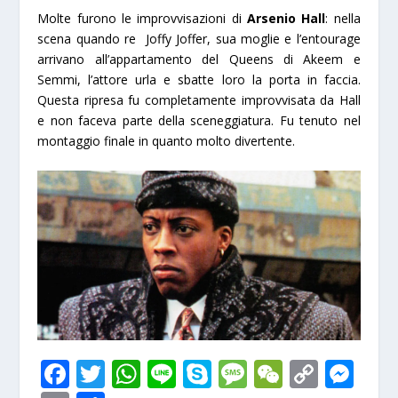
Molte furono le improvvisazioni di
Arsenio Hall
: nella
scena q
uando re Joffy Joffer, sua moglie e l’entourage
arrivano all’appartamento del Queens di Akeem e
Semmi, l’attore urla e sbatte loro la porta in faccia.
Questa ripresa fu completamente improvvisata da Hall
e non faceva parte della sceneggiatura. Fu tenuto nel
montaggio finale in quanto molto divertente.
F
T
W
Li
S
M
W
C
M