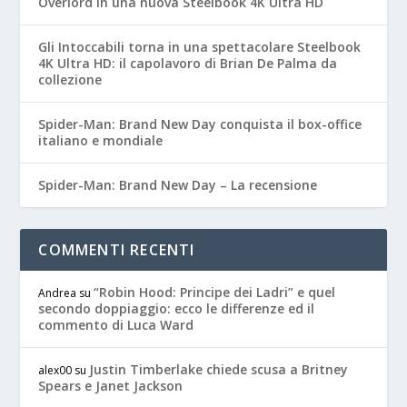
Overlord in una nuova Steelbook 4K Ultra HD
Gli Intoccabili torna in una spettacolare Steelbook
4K Ultra HD: il capolavoro di Brian De Palma da
collezione
Spider-Man: Brand New Day conquista il box-office
italiano e mondiale
Spider-Man: Brand New Day – La recensione
COMMENTI RECENTI
“Robin Hood: Principe dei Ladri” e quel
Andrea
su
secondo doppiaggio: ecco le differenze ed il
commento di Luca Ward
Justin Timberlake chiede scusa a Britney
alex00
su
Spears e Janet Jackson