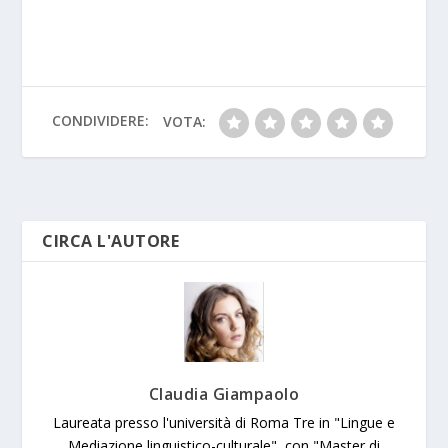
m
h
b
er
s
p
a
h
y
e
ai
ar
o
A
e
g
at
Li
n
l
e
o
p
e
n
g
k
p
k
er
CONDIVIDERE:
VOTA:
CIRCA L'AUTORE
Claudia Giampaolo
Laureata presso l'università di Roma Tre in "Lingue e
Mediazione linguistico-culturale", con "Master di