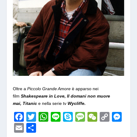
Oltre a
Piccolo Grande Amore
è apparso nei
film
Shakespeare in Love, Il domani non muore
mai, Titanic
e nella serie tv
Wycliffe.
F
T
W
Li
S
M
W
C
M
ac
w
h
n
k
e
e
o
e
E
S
e
itt
at
e
y
ss
C
p
ss