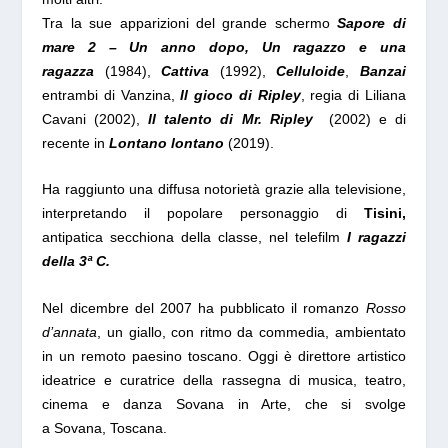
Tra la sue apparizioni del grande schermo
Sapore di
mare 2 – Un anno dopo,
Un ragazzo e una
ragazza
(1984),
Cattiva
(1992),
Celluloide
,
Banzai
entrambi di Vanzina,
Il gioco di Ripley
, regia di Liliana
Cavani (2002),
Il talento di Mr. Ripley
(2002) e di
recente in
Lontano lontano
(2019).
Ha raggiunto una diffusa notorietà grazie alla televisione,
interpretando il popolare personaggio di
Tisini,
antipatica
secchiona
della classe, nel telefilm
I ragazzi
della 3ª C.
Nel dicembre del 2007 ha pubblicato il romanzo
Rosso
d’annata
, un giallo, con ritmo da commedia, ambientato
in un remoto paesino toscano. Oggi è
direttore artistico
ideatrice e curatrice della rassegna di musica, teatro,
cinema e danza
Sovana in Arte
, che si svolge
a Sovana, Toscana.