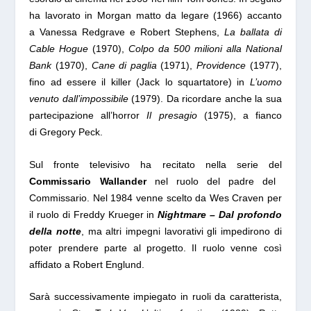
ha lavorato in
Morgan matto da legare
(1966) accanto
a Vanessa Redgrave e Robert Stephens,
La ballata di
Cable Hogue
(1970),
Colpo da 500 milioni alla National
Bank
(1970),
Cane di paglia
(1971),
Providence
(1977),
fino ad essere il killer (Jack lo squartatore) in
L’uomo
venuto dall’impossibile
(1979). Da ricordare anche la sua
partecipazione all’horror
Il presagio
(1975), a fianco
di Gregory Peck.
Sul fronte televisivo ha recitato nella serie del
Commissario Wallander
nel ruolo del padre del
Commissario. Nel 1984 venne scelto da Wes Craven per
il ruolo di Freddy Krueger in
Nightmare – Dal profondo
della notte
, ma altri impegni lavorativi gli impedirono di
poter prendere parte al progetto. Il ruolo venne così
affidato a Robert Englund.
Sarà successivamente impiegato in ruoli da caratterista,