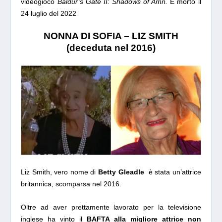
videogioco
Baldur’s Gate II: Shadows of Amn.
È morto il
24 luglio del 2022
NONNA DI SOFIA – LIZ SMITH
(deceduta nel 2016)
Liz Smith, vero nome di
Betty Gleadle
è stata un’attrice
britannica, scomparsa nel 2016.
Oltre ad aver prettamente lavorato per la televisione
inglese ha vinto il
BAFTA alla migliore attrice non